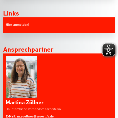
Links
Hier anmelden!
Ansprechpartner
Martina Zöllner
Hauptamtliche Verbandsmitarbeiterin
E-Mail:
m.zoellner@wuerttfv.de