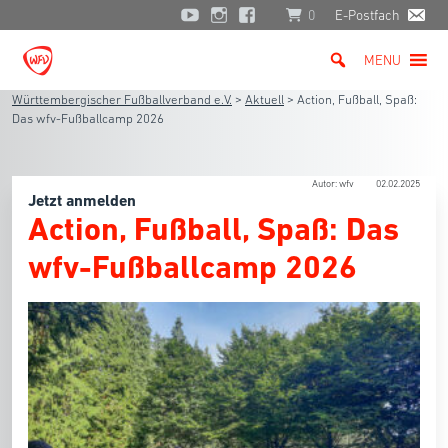
0
E-Postfach
MENU
Württembergischer Fußballverband e.V.
>
Aktuell
>
Action, Fußball, Spaß:
Das wfv-Fußballcamp 2026
Autor: wfv
02.02.2025
Jetzt anmelden
Action, Fußball, Spaß: Das
wfv-Fußballcamp 2026