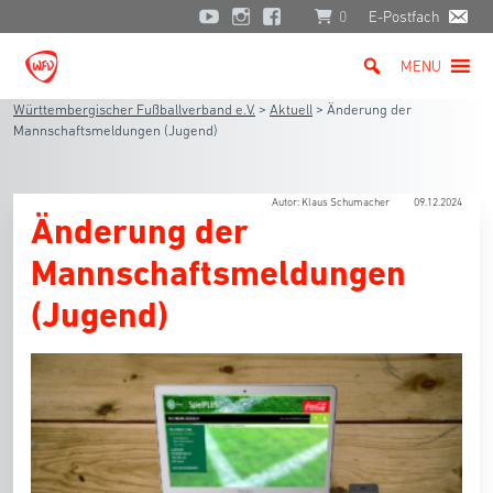
0
E-Postfach
MENU
Württembergischer Fußballverband e.V.
>
Aktuell
>
Änderung der
Mannschaftsmeldungen (Jugend)
Autor: Klaus Schumacher
09.12.2024
Änderung der
Mannschaftsmeldungen
(Jugend)