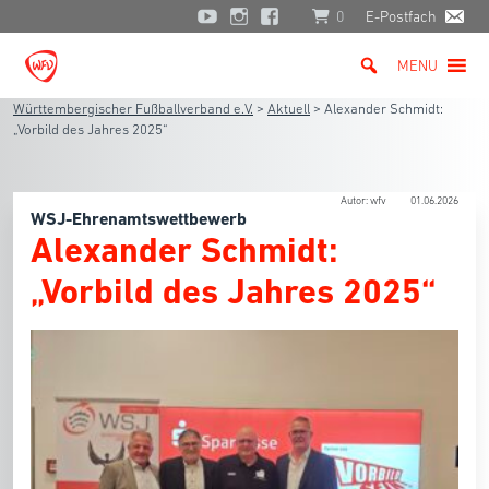
0
E-Postfach
MENU
Württembergischer Fußballverband e.V.
>
Aktuell
>
Alexander Schmidt:
„Vorbild des Jahres 2025“
Autor: wfv
01.06.2026
WSJ-Ehrenamtswettbewerb
Alexander Schmidt:
„Vorbild des Jahres 2025“