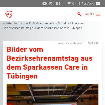
0
E-Postfach
MENU
Württembergischer Fußballverband e.V.
>
Aktuell
>
Bilder vom
Bezirksehrenamtstag aus dem Sparkassen Care in Tübingen
Autor: Helmut Ebermann
18.05.2022
Bilder vom
Bezirksehrenamtstag aus
dem Sparkassen Care in
Tübingen