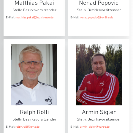
Matthias Pakai
Nenad Popovic
Stellv. Bezirksvorsitzender
Stellv. Bezirksvorsitzender
E-Mail:
matthias.pakai@bezirk-nsw.de
E-Mail:
nenad.popovic@t-online.de
Ralph Rolli
Armin Sigler
Stellv. Bezirksvorsitzender
Stellv. Bezirksvorsitzender
E-Mail:
ralph.rolli@gmx.de
E-Mail:
armin_sigler@yahoo.de