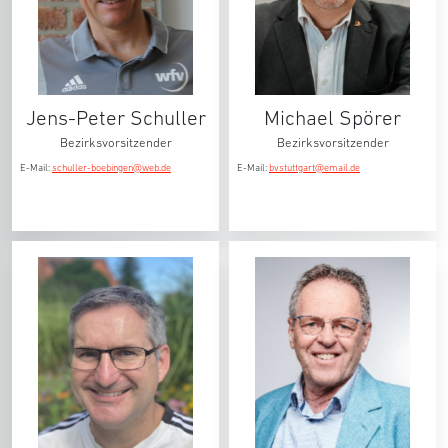
Jens-Peter Schuller
Michael Spörer
Bezirksvorsitzender
Bezirksvorsitzender
E-Mail:
schuller-boebingen@web.de
E-Mail:
bvstuttgart@email.de