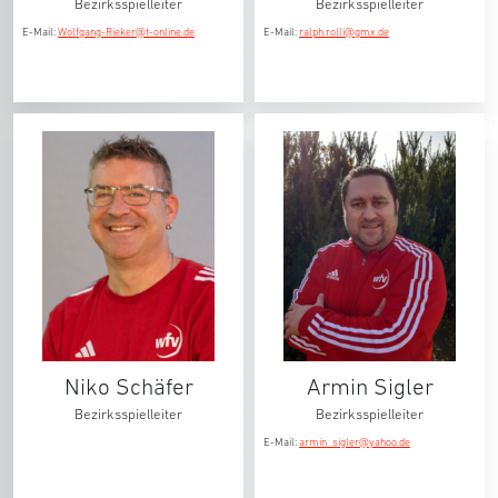
Bezirksspielleiter
Bezirksspielleiter
E-Mail:
Wolfgang-Rieker@t-online.de
E-Mail:
ralph.rolli@gmx.de
Niko Schäfer
Armin Sigler
Bezirksspielleiter
Bezirksspielleiter
E-Mail:
armin_sigler@yahoo.de