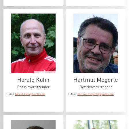
© Christian Keim
Harald Kuhn
Hartmut Megerle
Bezirksvorsitzender
Bezirksvorsitzender
E-Mail:
harald-kuhn@t-online.de
E-Mail:
hartmut.megerle@gmail.com