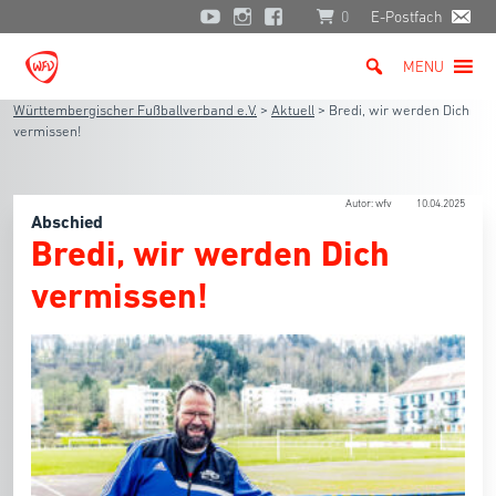
0
E-Postfach
MENU
Württembergischer Fußballverband e.V.
>
Aktuell
>
Bredi, wir werden Dich
vermissen!
Autor: wfv
10.04.2025
Abschied
Bredi, wir werden Dich
vermissen!