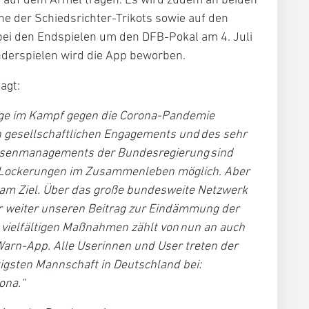
he der Schiedsrichter-Trikots sowie auf den
bei den Endspielen um den DFB-Pokal am 4. Juli
derspielen wird die App beworben.
agt:
olge im Kampf gegen die Corona-Pandemie
en gesellschaftlichen Engagements und des sehr
isenmanagements der Bundesregierung sind
 Lockerungen im Zusammenleben möglich. Aber
t am Ziel. Über das große bundesweite Netzwerk
r weiter unseren Beitrag zur Eindämmung der
 vielfältigen Maßnahmen zählt von nun an auch
arn-App. Alle Userinnen und User treten der
tigsten Mannschaft in Deutschland bei:
ona.“