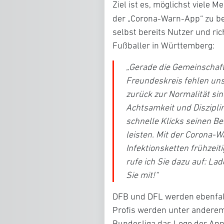
Ziel ist es, möglichst viele
der „Corona-Warn-App“ zu 
selbst bereits Nutzer und ri
Fußballer in Württemberg:
„Gerade die Gemeinschaft,
Freundeskreis fehlen uns
zurück zur Normalität sin
Achtsamkeit und Diszipli
schnelle Klicks seinen B
leisten. Mit der Corona-W
Infektionsketten frühzei
rufe ich Sie dazu auf: La
Sie mit!“
DFB und DFL werden ebenfal
Profis werden unter anderem
Bundesliga das Logo der App