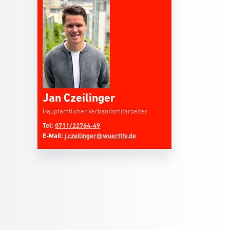
Jan Czeilinger
Hauptamtlicher Verbandsmitarbeiter
Tel:
0711/22764-49
E-Mail:
j.czeilinger@wuerttfv.de