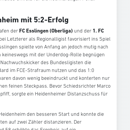
nheim mit 5:2-Erfolg
FC Esslingen (Oberliga)
1. FC
rafen der
und der
i Letzterer als Regionalligist favorisiert ins Spiel
Esslingen spielte von Anfang an jedoch mutig nach
ich keineswegs mit der Underdog-Rolle begnügen
 Nachwuchskicker des Bundesligisten die
dard im FCE-Strafraum nutzen und das 1:0
 waren davon wenig beeindruckt und konterten nur
nen feinen Steckpass. Bevor Schiedsrichter Marco
 pfiff, sorgte ein Heidenheimer Distanzschuss für
 Heidenheim den besseren Start und konnte die
ten auf zwei Zähler distanzieren. Der
d 58 erhöhte das Ergebnis auf ein