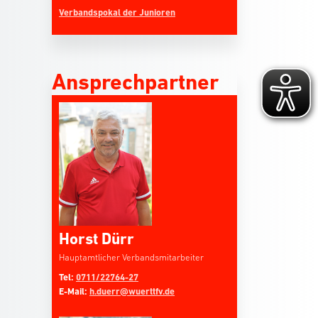
Verbandspokal der Junioren
Ansprechpartner
Horst Dürr
Hauptamtlicher Verbandsmitarbeiter
Tel:
0711/22764-27
E-Mail:
h.duerr@wuerttfv.de