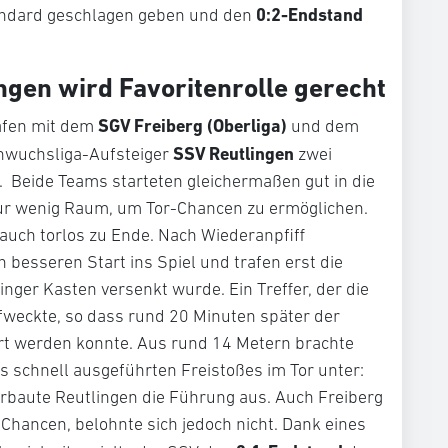
0:2-Endstand
andard geschlagen geben und den
ngen wird Favoritenrolle gerecht
SGV Freiberg (Oberliga)
rafen mit dem
und dem
SSV Reutlingen
wuchsliga-Aufsteiger
zwei
 Beide Teams starteten gleichermaßen gut in die
nur wenig Raum, um Tor-Chancen zu ermöglichen.
 auch torlos zu Ende. Nach Wiederanpfiff
 besseren Start ins Spiel und trafen erst die
linger Kasten versenkt wurde. Ein Treffer, der die
fweckte, so dass rund 20 Minuten später der
ert werden konnte. Aus rund 14 Metern brachte
s schnell ausgeführten Freistoßes im Tor unter:
erbaute Reutlingen die Führung aus. Auch Freiberg
hancen, belohnte sich jedoch nicht. Dank eines