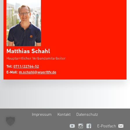
Matthias Schahl
Hauptamtlicher Verbandsmitarbeiter
Tel:
0711/22764-52
E-Mail:
m.schahl@wuerttfv.de
Impressum
Kontakt
Datenschutz
E-Postfach