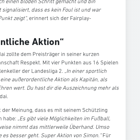
ch einen blöden Schritt gemacht und bin
 signalisiert, dass es kein Foul ist und war
Punkt zeigt“
, erinnert sich der Fairplay-
ntliche Aktion“
ai zollte dem Preisträger in seiner kurzen
nschaft Respekt. Mit vier Punkten aus 16 Spielen
lenkeller der Landesliga 2.
„In einer sportlich
 eine außerordentliche Aktion als Kapitän, als
r Ehren wert. Du hast dir die Auszeichnung mehr als
dai.
t der Meinung, dass es mit seinem Schützling
n habe: „
Es gibt viele Möglichkeiten im Fußball,
ilweise nimmt das mittlerweile Überhand. Umso
wie es besser geht. Super Aktion von Simon.“
Für