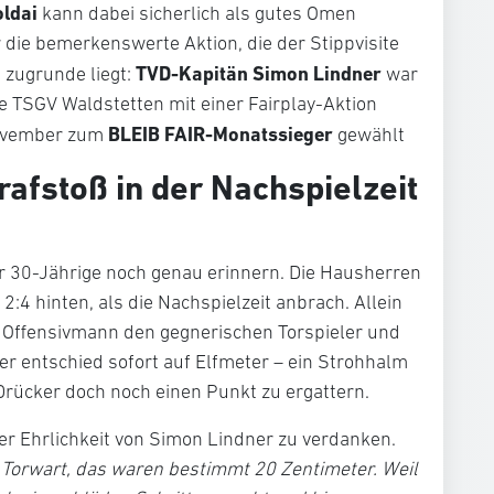
ldai
kann dabei sicherlich als gutes Omen
die bemerkenswerte Aktion, die der Stippvisite
TVD-Kapitän Simon Lindner
 zugrunde liegt:
war
e TSGV Waldstetten mit einer Fairplay-Aktion
BLEIB FAIR-Monatssieger
November zum
gewählt
rafstoß in der Nachspielzeit
er 30-Jährige noch genau erinnern. Die Hausherren
2:4 hinten, als die Nachspielzeit anbrach. Allein
r Offensivmann den gegnerischen Torspieler und
ter entschied sofort auf Elfmeter – ein Strohhalm
 Drücker doch noch einen Punkt zu ergattern.
der Ehrlichkeit von Simon Lindner zu verdanken.
m Torwart, das waren bestimmt 20 Zentimeter. Weil