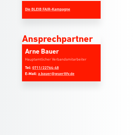
Die BLEIB FAIR-Kampagne
Ansprechpartner
Arne Bauer
Hauptamtlicher Verbandsmitarbeiter
Tel:
0711/22764-48
E-Mail:
a.bauer@wuerttfv.de