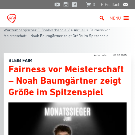
0
E-Postfach
MENU
Württembergischer Fußballverband e.V.
>
Aktuell
>
Fairness vor
Meisterschaft – Noah Baumgärtner zeigt Größe im Spitzenspiel
Autor: wfv
09.07.2025
BLEIB FAIR
Fairness vor Meisterschaft
– Noah Baumgärtner zeigt
Größe im Spitzenspiel