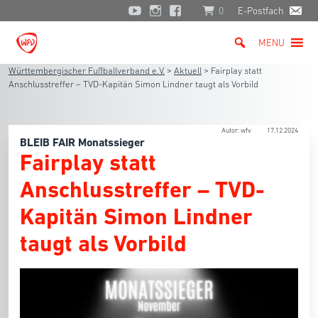
0
E-Postfach
MENU
Württembergischer Fußballverband e.V.
>
Aktuell
>
Fairplay statt
Anschlusstreffer – TVD-Kapitän Simon Lindner taugt als Vorbild
Autor: wfv
17.12.2024
BLEIB FAIR Monatssieger
Fairplay statt
Anschlusstreffer – TVD-
Kapitän Simon Lindner
taugt als Vorbild