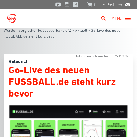
0
E-Postfach
MENU
Württembergischer Fußballverband e.V.
>
Aktuell
>
Go-Live des neuen
FUSSBALL.de steht kurz bevor
Autor: Klaus Schumacher
24.11.2024
Relaunch
Go-Live des neuen
FUSSBALL.de steht kurz
bevor