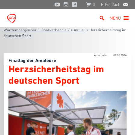
0
E-Postfach
MENU
Württembergischer Fußballverband e.V.
>
Aktuell
>
Herzsicherheitstag im
deutschen Sport
Autor: wfv
07.05.2026
Finaltag der Amateure
Herzsicherheitstag im
deutschen Sport