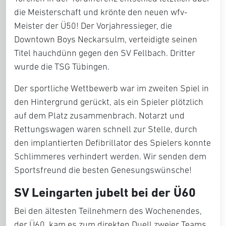
die Meisterschaft und krönte den neuen wfv-
Meister der Ü50! Der Vorjahressieger, die
Downtown Boys Neckarsulm
, verteidigte seinen
Titel hauchdünn gegen den
SV Fellbach
. Dritter
wurde die
TSG Tübingen
.
Der sportliche Wettbewerb war im zweiten Spiel in
den Hintergrund gerückt,
als ein Spieler plötzlich
auf dem Platz zusammenbrach.
Notarzt und
Rettungswagen waren schnell zur Stelle, d
urch
den implantierten Defibrillator des Spielers konnte
Schlimmeres verhindert werden.
Wir senden dem
Sportsfreund die besten Genesungswünsche!
SV Leingarten jubelt bei der Ü60
Bei den ältesten Teilnehmern des Wochenendes,
der
Ü60
, kam es zum direkten Duell zweier Teams.