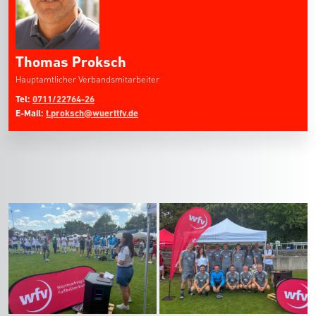
Thomas Proksch
Hauptamtlicher Verbandsmitarbeiter
Tel:
0711/22764-26
E-Mail:
t.proksch@wuerttfv.de