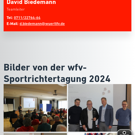
David Biedemann
Teamleiter
Tel:
0711/22764-64
E-Mail:
d.biedemann@wuerttfv.de
Bilder von der wfv-
Sportrichtertagung 2024