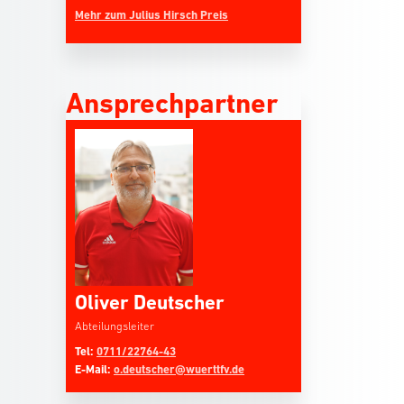
Mehr zum Julius Hirsch Preis
Ansprechpartner
Oliver Deutscher
Abteilungsleiter
Tel:
0711/22764-43
E-Mail:
o.deutscher@wuerttfv.de