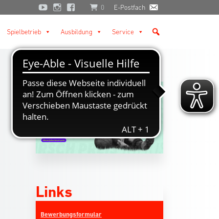
0
E-Postfach
Spielbetrieb
Ausbildung
Service
Links
Bewerbungsformular