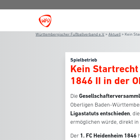
Württembergischer Fußballverband e.V.
>
Aktuell
>
Kein Sta
Spielbetrieb
Kein Startrecht
1846 II in der O
Gesellschafterversamm
Die
Oberligen Baden-Württember
Ligastatuts entschieden
, d
ermöglichen würde, direkt in
1. FC Heidenheim 1846
Der
h