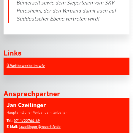
Bühlerzell sowie dem Siegerteam vom SKV
Rutesheim, der den Verband damit auch auf
Süddeutscher Ebene vertreten wird!
Links
Ü-Wettbewerbe im wfv
Ansprechpartner
Jan Czeilinger
Hauptamtlicher Verbandsmitarbeiter
Tel:
0711/22764-49
E-Mail:
j.czeilinger@wuerttfv.de