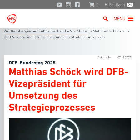
0
E-Postfach
MENU
Württembergischer Fußballverband e.V.
>
Aktuell
>
Matthias Schöck wird
DFB-Vizepräsident für Umsetzung des Strategieprozesses
Autor: wfv
07.11.2025
DFB-Bundestag 2025
Matthias Schöck wird DFB-
Vizepräsident für
Umsetzung des
Strategieprozesses