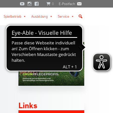
0
E-Postfach
Spielbetrieb
Ausbildung
Service
Links