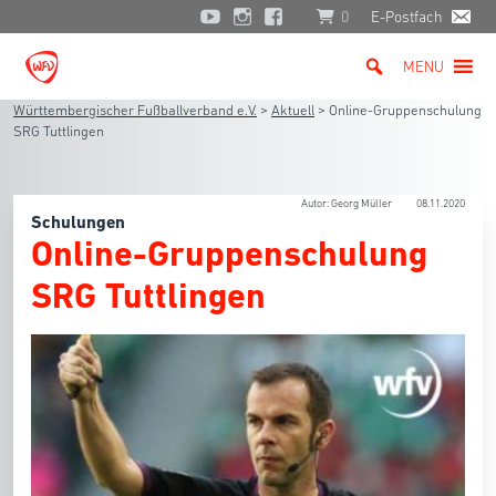
0
E-Postfach
MENU
Württembergischer Fußballverband e.V.
>
Aktuell
>
Online-Gruppenschulung
SRG Tuttlingen
Autor: Georg Müller
08.11.2020
Schulungen
Online-Gruppenschulung
SRG Tuttlingen