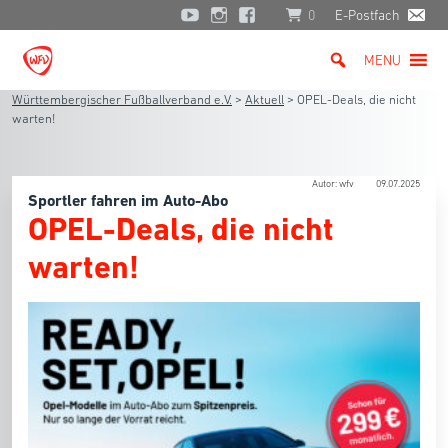
0
E-Postfach
MENU
Württembergischer Fußballverband e.V.
>
Aktuell
>
OPEL-Deals, die nicht
warten!
Autor: wfv
09.07.2025
Sportler fahren im Auto-Abo
OPEL-Deals, die nicht
warten!