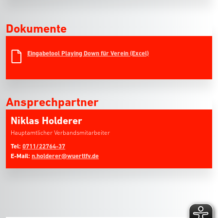
Dokumente
Eingabetool Playing Down für Verein (Excel)
Ansprechpartner
Niklas Holderer
Hauptamtlicher Verbandsmitarbeiter
Tel:
0711/22764-37
E-Mail:
n.holderer@wuerttfv.de