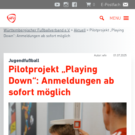
0
E-Postfach
MENU
Württembergischer Fußballverband e.V.
>
Aktuell
>
Pilotprojekt „Playing
Down“: Anmeldungen ab sofort möglich
Autor: wfv
01.07.2025
Jugendfußball
Pilotprojekt „Playing
Down“: Anmeldungen ab
sofort möglich