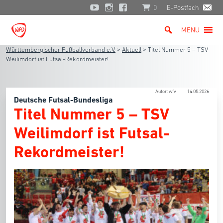
0
E-Postfach
MENU
Württembergischer Fußballverband e.V.
>
Aktuell
>
Titel Nummer 5 – TSV
Weilimdorf ist Futsal-Rekordmeister!
Autor: wfv
14.05.2026
Deutsche Futsal-Bundesliga
Titel Nummer 5 – TSV
Weilimdorf ist Futsal-
Rekordmeister!