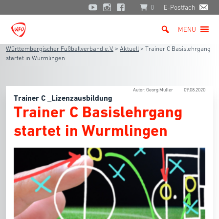
0
E-Postfach
MENU
Württembergischer Fußballverband e.V.
>
Aktuell
>
Trainer C Basislehrgang
startet in Wurmlingen
Autor: Georg Müller
09.08.2020
Trainer C _Lizenzausbildung
Trainer C Basislehrgang
startet in Wurmlingen