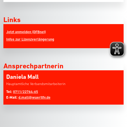
Links
Jetzt anmelden (DFBnet)
Infos zur Lizenzverlängerung
Ansprechpartnerin
Daniela Mall
Hauptamtliche Verbandsmitarbeiterin
Tel:
0711/22764-65
E-Mail:
d.mall@wuerttfv.de