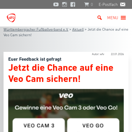
0
E-Postfach
MENU
Württembergischer Fußballverband e.V.
>
Aktuell
>
Jetzt die Chance auf eine
Veo Cam sichern!
Autor: wfv
22.01.2026
Euer Feedback ist gefragt
Jetzt die Chance auf eine
Veo Cam sichern!