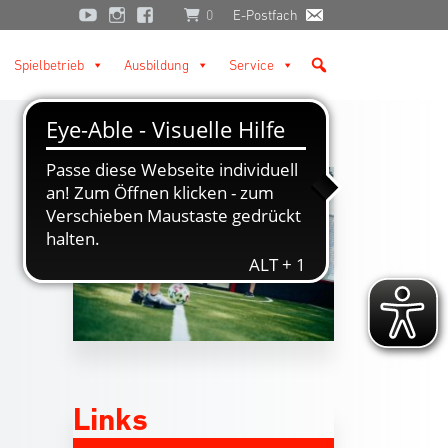
0
E-Postfach
Spielbetrieb
Ausbildung
Service
Links