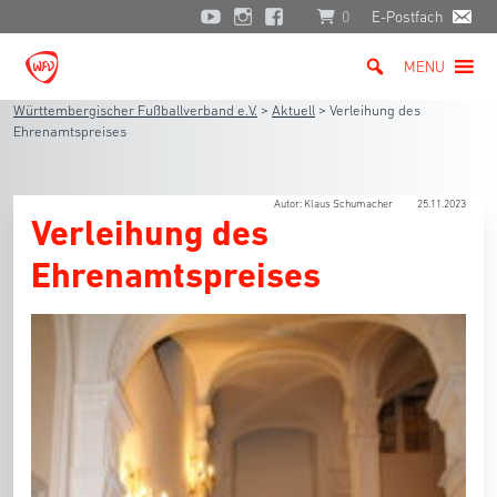
0
E-Postfach
MENU
Württembergischer Fußballverband e.V.
>
Aktuell
>
Verleihung des
Ehrenamtspreises
Autor: Klaus Schumacher
25.11.2023
Verleihung des
Ehrenamtspreises