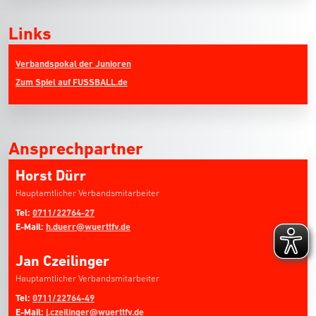
Links
Verbandspokal der Junioren
Zum Spiel auf FUSSBALL.de
Ansprechpartner
Horst Dürr
Hauptamtlicher Verbandsmitarbeiter
Tel:
0711/22764-27
E-Mail:
h.duerr@wuerttfv.de
Jan Czeilinger
Hauptamtlicher Verbandsmitarbeiter
Tel:
0711/22764-49
E-Mail:
j.czeilinger@wuerttfv.de