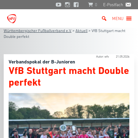
0
E-Postfach
MENU
Württembergischer Fußballverband e.V.
>
Aktuell
>
VfB Stuttgart macht
Double perfekt
Autor: wfv
21.05.2026
Verbandspokal der B-Junioren
VfB Stuttgart macht Double
perfekt