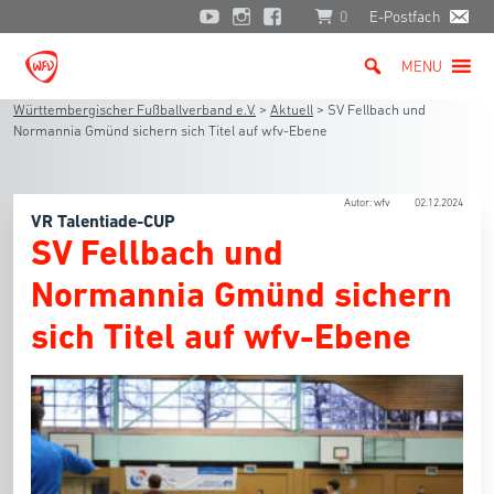
0
E-Postfach
MENU
Württembergischer Fußballverband e.V.
>
Aktuell
>
SV Fellbach und
Normannia Gmünd sichern sich Titel auf wfv-Ebene
Autor: wfv
02.12.2024
VR Talentiade-CUP
SV Fellbach und
Normannia Gmünd sichern
sich Titel auf wfv-Ebene