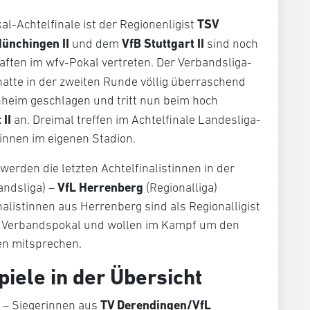
TSV
al-Achtelfinale ist der Regionenligist
ünchingen II
VfB Stuttgart II
und dem
sind noch
ften im wfv-Pokal vertreten. Der Verbandsliga-
atte in der zweiten Runde völlig überraschend
nheim geschlagen und tritt nun beim hoch
 II
an. Dreimal treffen im Achtelfinale Landesliga-
innen im eigenen Stadion.
rden die letzten Achtelfinalistinnen in der
VfL Herrenberg
andsliga) –
(Regionalliga)
inalistinnen aus Herrenberg sind als Regionalligist
 Verbandspokal und wollen im Kampf um den
en mitsprechen.
piele in der Übersicht
TV Derendingen/VfL
) – Siegerinnen aus