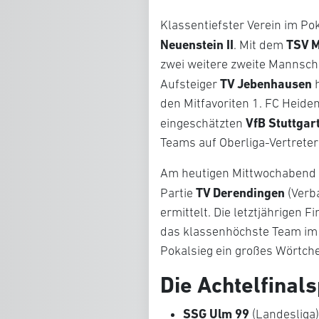
Klassentiefster Verein im Pok
Neuenstein II
TSV M
. Mit dem
zwei weitere zweite Mannscha
TV Jebenhausen
Aufsteiger
h
den Mitfavoriten 1. FC Heide
VfB Stuttgart
eingeschätzten
Teams auf Oberliga-Vertreter
Am heutigen Mittwochabend we
TV Derendingen
Partie
(Verb
ermittelt. Die letztjährigen F
das klassenhöchste Team im
Pokalsieg ein großes Wörtch
Die Achtelfinals
SSG Ulm 99
(Landesliga