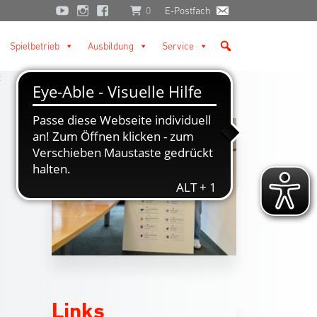
0
E-Postfach
Spielbetrieb
Ausbildung
Service
t
Links