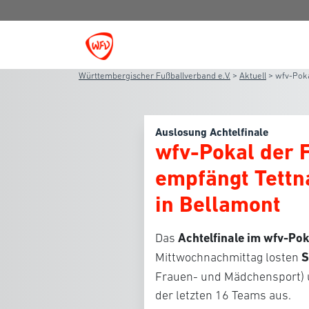
Württembergischer Fußballverband e.V.
>
Aktuell
>
wfv-Pok
Auslosung Achtelfinale
wfv-Pokal der 
empfängt Tett
in Bellamont
Achtelfinale im wfv-Po
Das
S
Mittwochnachmittag losten
Frauen- und Mädchensport) u
der letzten 16 Teams aus.