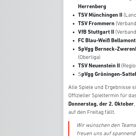
Herrenberg
TSV Münchingen II
(Land
TSV Frommern
(Verband
VfB Stuttgart II
(Verband
FC Blau-Weiß Bellamont
SpVgg Berneck-Zweren
(Oberliga)
TSV Neuenstein II
(Regio
pVgg Gröningen-Satte
S
Alle Spiele und Ergebnisse 
Offizieller Spieltermin für d
Donnerstag, der 2. Oktober
auf den Freitag fällt.
Wir wünschen den Teams i
freuen uns auf spannende