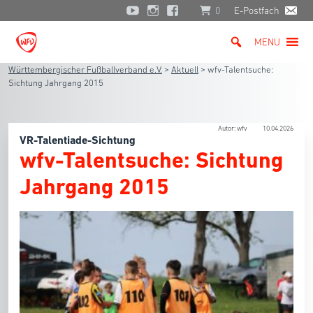
0
E-Postfach
MENU
Württembergischer Fußballverband e.V.
>
Aktuell
>
wfv-Talentsuche:
Sichtung Jahrgang 2015
Autor: wfv
10.04.2026
VR-Talentiade-Sichtung
wfv-Talentsuche: Sichtung
Jahrgang 2015