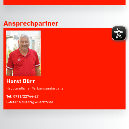
Ansprechpartner
Horst Dürr
Hauptamtlicher Verbandsmitarbeiter
Tel:
0711/22764-27
E-Mail:
h.duerr@wuerttfv.de