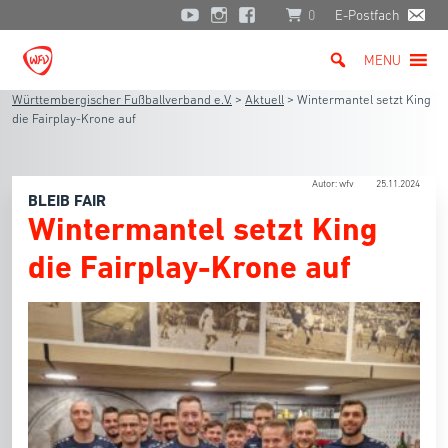
0
E-Postfach
MENU
Württembergischer Fußballverband e.V.
>
Aktuell
>
Wintermantel setzt King
die Fairplay-Krone auf
Autor: wfv
25.11.2024
BLEIB FAIR
Wintermantel setzt King
die Fairplay-Krone auf