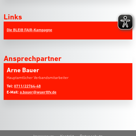
Links
Die BLEIB FAIR-Kampagne
Ansprechpartner
Arne Bauer
Hauptamtlicher Verbandsmitarbeiter
Tel:
0711/22764-48
E-Mail:
a.bauer@wuerttfv.de