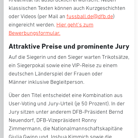
klassischen Texten können auch
Kurzgeschichten
oder Videos
(per Mail an
fussball.de@dfb.de
)
eingereicht werden.
Hier geht’s zum
Bewerbungsformular.
Attraktive Preise und prominente Jury
Auf die Siegerin und den Sieger warten
Trikotsätze,
ein Siegerpokal
sowie eine
VIP-Reise zu einem
deutschen Länderspiel der Frauen oder
Männer
inklusive Begleitperson.
Über den Titel entscheidet eine Kombination aus
User-Voting und Jury-Urteil
(je 50 Prozent). In der
Jury sitzen unter anderem DFB-Präsident
Bernd
Neuendorf
, DFB-Vizepräsident
Ronny
Zimmermann
, die Nationalmannschaftskapitäne
Giulia Gwinn
und
Joshua Kimmich
sowie die