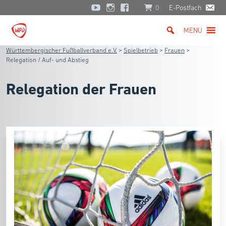
0
E-Postfach
MENU
Württembergischer Fußballverband e.V.
>
Spielbetrieb
>
Frauen
>
Relegation / Auf- und Abstieg
Relegation der Frauen