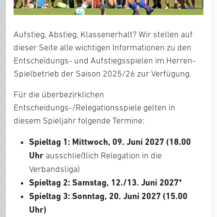
Aufstieg, Abstieg, Klassenerhalt? Wir stellen auf
dieser Seite alle wichtigen Informationen zu den
Entscheidungs- und Aufstiegsspielen im Herren-
Spielbetrieb der Saison 2025/26 zur Verfügung.
Für die überbezirklichen
Entscheidungs-/Relegationsspiele gelten in
diesem Spieljahr folgende Termine:
Spieltag 1: Mittwoch, 09. Juni 2027 (18.00
Uhr
ausschließlich Relegation in die
Verbandsliga)
Spieltag 2: Samstag, 12./13. Juni 2027*
Spieltag 3: Sonntag, 20. Juni 2027 (15.00
Uhr)