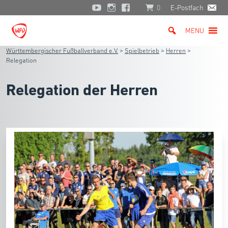
0
E-Postfach
MENU
Württembergischer Fußballverband e.V.
>
Spielbetrieb
>
Herren
>
Relegation
Relegation der Herren