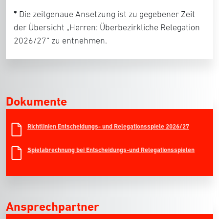
*
Die zeitgenaue Ansetzung ist zu gegebener Zeit
der Übersicht „Herren: Überbezirkliche Relegation
2026/27“ zu entnehmen.
Dokumente
Richtlinien Entscheidungs- und Relegationsspiele 2026/27
Spielabrechnung bei Entscheidungs-und Relegationsspielen
Ansprechpartner