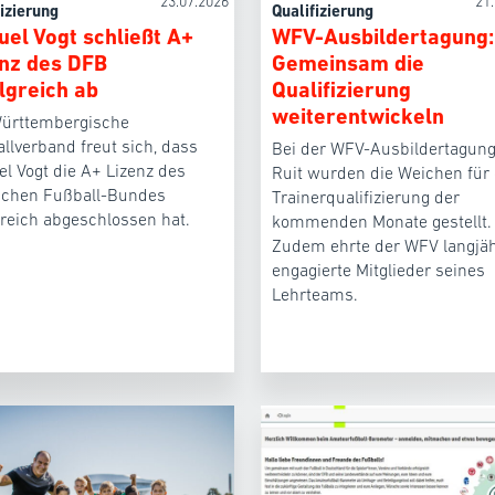
23.07.2026
21
fizierung
Qualifizierung
el Vogt schließt A+
WFV-Ausbildertagung:
nz des DFB
Gemeinsam die
lgreich ab
Qualifizierung
weiterentwickeln
ürttembergische
llverband freut sich, dass
Bei der WFV-Ausbildertagung
l Vogt die A+ Lizenz des
Ruit wurden die Weichen für 
schen Fußball-Bundes
Trainerqualifizierung der
greich abgeschlossen hat.
kommenden Monate gestellt.
Zudem ehrte der WFV langjäh
engagierte Mitglieder seines
Lehrteams.