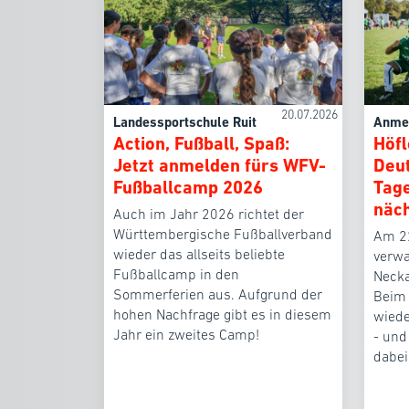
20.07.2026
Landessportschule Ruit
Anmel
Action, Fußball, Spaß:
Höfl
Jetzt anmelden fürs WFV-
Deut
Fußballcamp 2026
Tage
näc
Auch im Jahr 2026 richtet der
Württembergische Fußballverband
Am 2
wieder das allseits beliebte
verwa
Fußballcamp in den
Necka
Sommerferien aus. Aufgrund der
Beim
hohen Nachfrage gibt es in diesem
wiede
Jahr ein zweites Camp!
- und
dabei