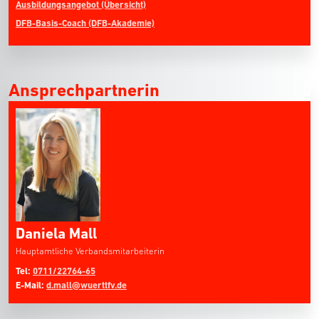
Ausbildungsangebot (Übersicht)
DFB-Basis-Coach (DFB-Akademie)
Ansprechpartnerin
Daniela Mall
Hauptamtliche Verbandsmitarbeiterin
Tel:
0711/22764-65
E-Mail:
d.mall@wuerttfv.de