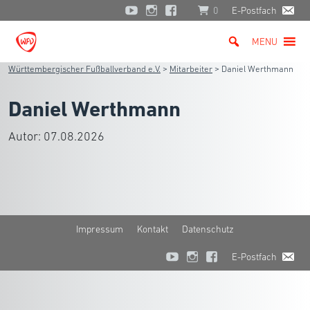
0
E-Postfach
MENU
Württembergischer Fußballverband e.V.
>
Mitarbeiter
>
Daniel Werthmann
Daniel Werthmann
Autor:
07.08.2026
Impressum
Kontakt
Datenschutz
E-Postfach