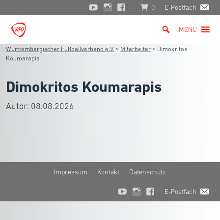
0
E-Postfach
MENU
Württembergischer Fußballverband e.V.
>
Mitarbeiter
>
Dimokritos
Koumarapis
Dimokritos Koumarapis
Autor:
08.08.2026
Impressum
Kontakt
Datenschutz
E-Postfach