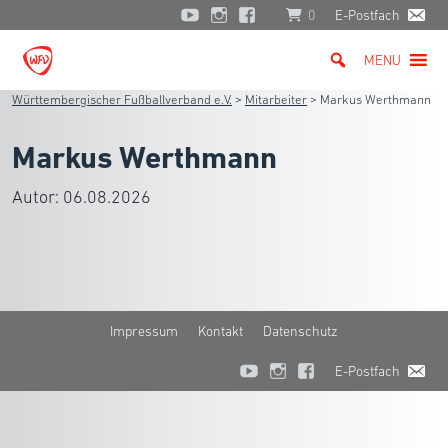
0
E-Postfach
MENU
Württembergischer Fußballverband e.V.
>
Mitarbeiter
>
Markus Werthmann
Markus Werthmann
Autor:
06.08.2026
Impressum
Kontakt
Datenschutz
E-Postfach