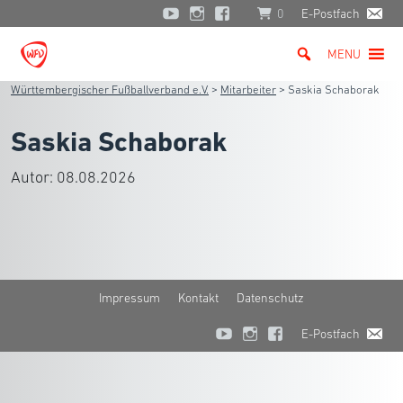
0
E-Postfach
MENU
Württembergischer Fußballverband e.V.
>
Mitarbeiter
>
Saskia Schaborak
Saskia Schaborak
Autor:
08.08.2026
Impressum
Kontakt
Datenschutz
E-Postfach