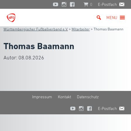
0
E-Postfach
MENU
Württembergischer Fußballverband e.V.
>
Mitarbeiter
>
Thomas Baamann
Thomas Baamann
Autor:
08.08.2026
Impressum
Kontakt
Datenschutz
E-Postfach