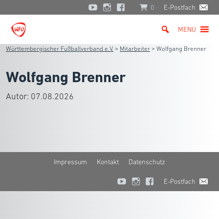
0
E-Postfach
MENU
Württembergischer Fußballverband e.V.
>
Mitarbeiter
>
Wolfgang Brenner
Wolfgang Brenner
Autor:
07.08.2026
Impressum
Kontakt
Datenschutz
E-Postfach