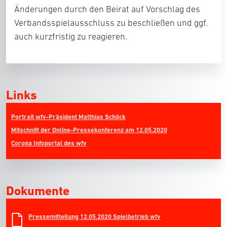
Änderungen durch den Beirat auf Vorschlag des
Verbandsspielausschluss zu beschließen und ggf.
auch kurzfristig zu reagieren.
Links
Portrait wfv-Präsident Matthias Schöck
Mitschnitt der Online-Pressekonferenz am 12.05.2020
Corona Infoportal des wfv
Dokumente
Pressemitteilung 12.05.2020 Spielbetrieb wfv