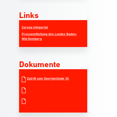
Links
Corona Infoportal
Pressemitteilung des Landes Baden-
Württemberg
Dokumente
Zutritt zum Sportgelände 3G