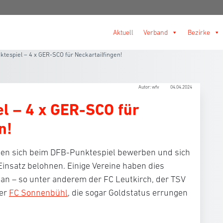
Aktuell
Verband
Bezirke
tespiel – 4 x GER-SCO für Neckartailfingen!
Autor: wfv
04.04.2024
l – 4 x GER-SCO für
n!
nen sich beim DFB-Punktespiel bewerben und sich
Einsatz belohnen. Einige Vereine haben dies
tan – so unter anderem der FC Leutkirch, der TSV
der
FC Sonnenbühl
, die sogar Goldstatus errungen