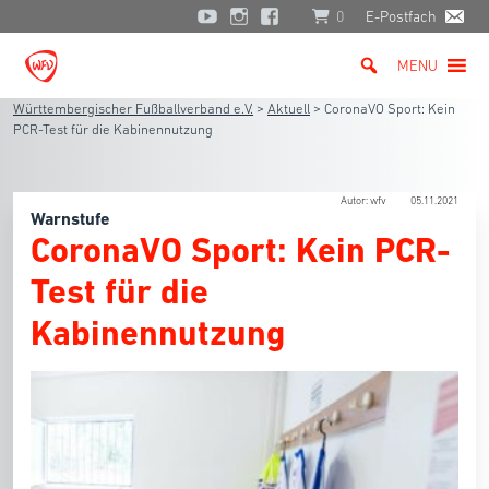
0
E-Postfach
MENU
Württembergischer Fußballverband e.V.
>
Aktuell
>
CoronaVO Sport: Kein
PCR-Test für die Kabinennutzung
Autor: wfv
05.11.2021
Warnstufe
CoronaVO Sport: Kein PCR-
Test für die
Kabinennutzung