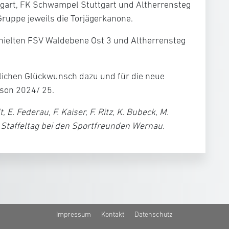
gart
,
FK Schwampel Stuttgart
und
Altherrensteg
 Gruppe jeweils die Torjägerkanone.
hielten
FSV Waldebene Ost 3
und
Altherrensteg
lichen Glückwunsch dazu und für die neue
ison 2024/ 25.
 E. Federau, F. Kaiser, F. Ritz, K. Bubeck, M.
m Staffeltag bei den Sportfreunden Wernau.
Impressum
Kontakt
Datenschutz