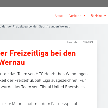
Aktuell
Verband
Bezirke
ag der der Freizeitliga bei den Sportfreunden Wernau
Autor: wfv
25.06.2024
er Freizeitliga bei den
 Wernau
wurde das Team von
HFC Herzbuben Wendlingen
keit der Freizeitfußball Liga ausgezeichnet. Für
it wurde das Team von
Filstal United Ebersbach
fairste Mannschaft mit dem Fairnesspokal