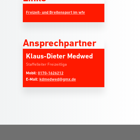
Freizeit- und Breitensport im wfv
Ansprechpartner
Klaus-Dieter Medwed
Staffelleiter Freizeitliga
Mobil:
0170-1626212
E-Mail:
kdmedwed@gmx.de